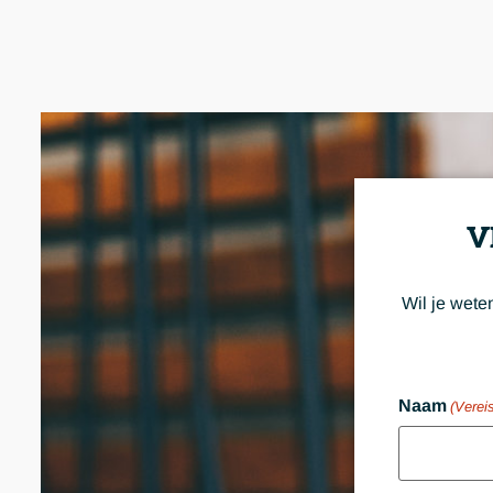
V
Wil je wete
Naam
(Vereis