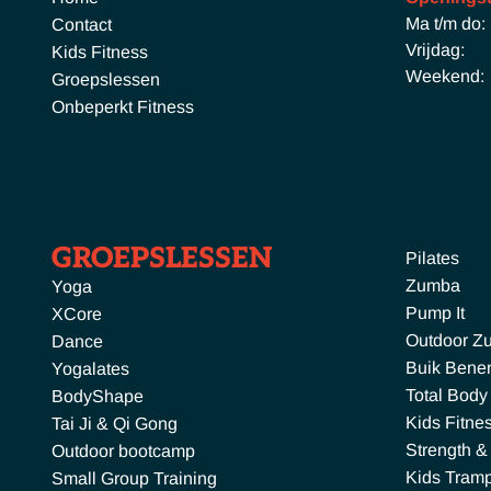
Ma t/m do:
Contact
Vrijdag:
Kids Fitness
Weekend:
Groepslessen
Onbeperkt Fitness
GROEPSLESSEN
Pilates
Zumba
Yoga
Pump It
XCore
Outdoor Z
Dance
Buik Benen
Yogalates
Total Body
BodyShape
Kids Fitne
Tai Ji & Qi Gong
Strength &
Outdoor bootcamp
Kids Tramp
Small Group Training