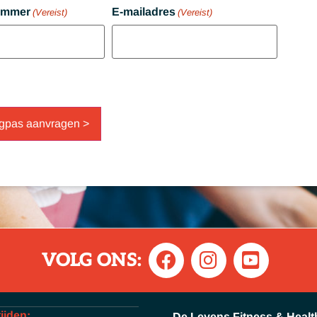
ummer
E-mailadres
(Vereist)
(Vereist)
VOLG ONS:
ijden:
De Leyens Fitness & Healt