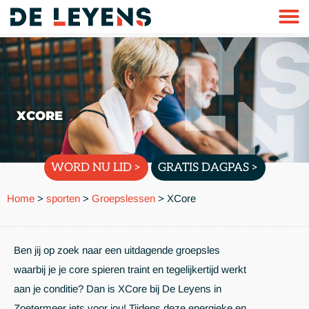
XCORE
WORD NU LID >
GRATIS DAGPAS >
Home
>
sporten
>
Groepslessen
>
XCore
Ben jij op zoek naar een uitdagende groepsles
waarbij je je core spieren traint en tegelijkertijd werkt
aan je conditie? Dan is XCore bij De Leyens in
Zoetermeer iets voor jou! Tijdens deze energieke en