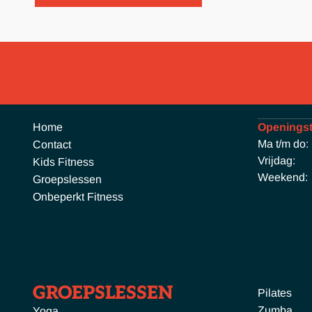
Home
Openingst
Ma t/m do:
Contact
Vrijdag:
Kids Fitness
Weekend:
Groepslessen
Onbeperkt Fitness
GROEPSLESSEN
Pilates
Zumba
Yoga