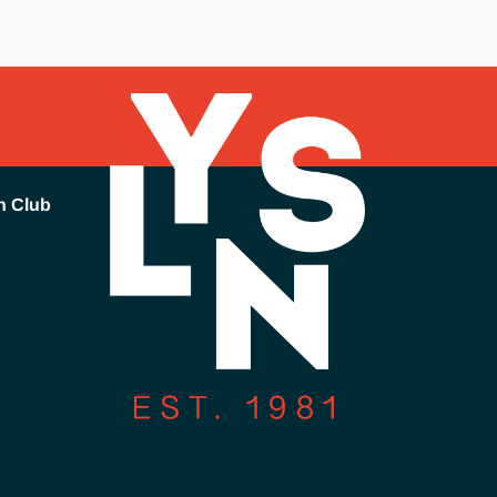
h Club