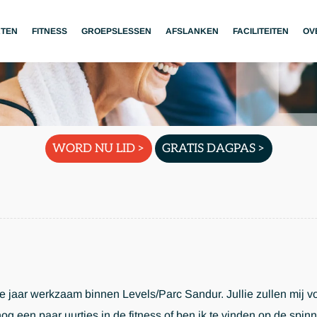
RTEN
FITNESS
GROEPSLESSEN
AFSLANKEN
FACILITEITEN
OV
WORD NU LID >
GRATIS DAGPAS >
5e jaar werkzaam binnen Levels/Parc Sandur. Jullie zullen mij v
een paar uurtjes in de fitness of ben ik te vinden op de spinni