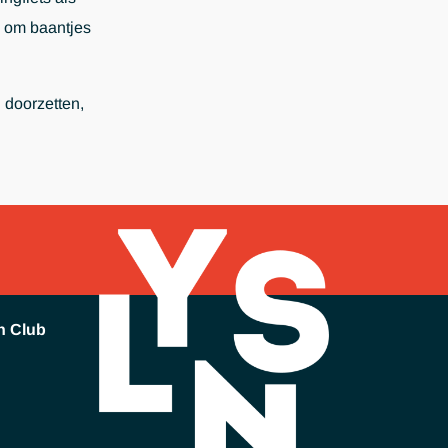
d, om baantjes
 doorzetten,
h Club