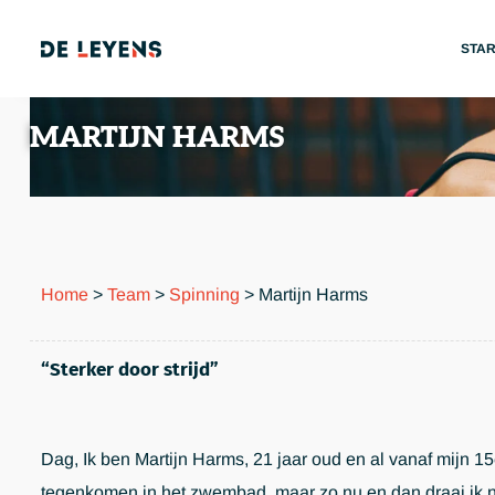
STA
MARTIJN HARMS
Home
>
Team
>
Spinning
>
Martijn Harms
“Sterker door strijd”
Dag, Ik ben Martijn Harms, 21 jaar oud en al vanaf mijn 1
tegenkomen in het zwembad, maar zo nu en dan draai ik nog 