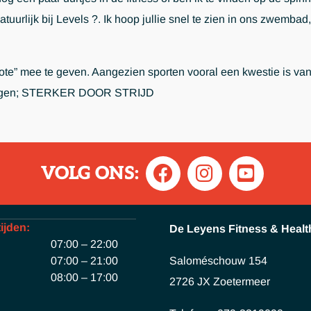
natuurlijk bij Levels ?. Ik hoop jullie snel te zien in ons zwemba
uote” mee te geven. Aangezien sporten vooral een kwestie is van
k zeggen; STERKER DOOR STRIJD
VOLG ONS:
ijden:
De Leyens Fitness & Healt
07:00 – 22:00
07:00 – 21:00
Saloméschouw 154
08:00 – 17:00
2726 JX Zoetermeer