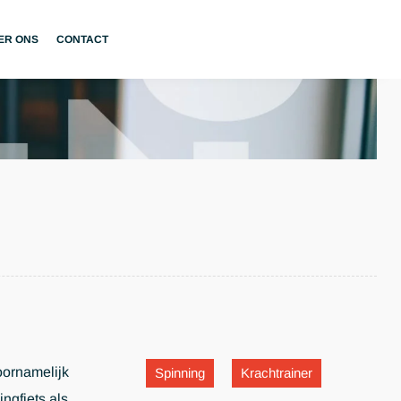
ER ONS
CONTACT
oornamelijk
Spinning
Krachtrainer
ngfiets als